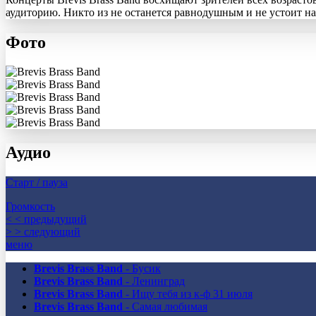
аудиторию. Никто из не останется равнодушным и не устоит на
Фото
Аудио
Старт / пауза
Громкость
< < предыдущий
> > следующий
меню
Brevis Brass Band
- Бусик
Brevis Brass Band
- Ленинград
Brevis Brass Band
- Ищу тебя из к-ф 31 июля
Brevis Brass Band
- Самая любимая