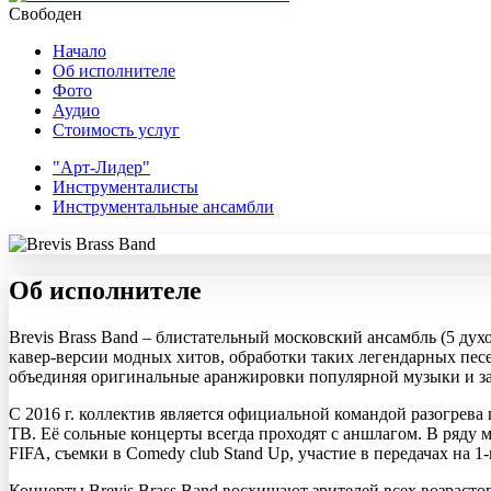
Свободен
Начало
Об исполнителе
Фото
Аудио
Стоимость услуг
"Арт-Лидер"
Инструменталисты
Инструментальные ансамбли
Об исполнителе
Brevis Brass Band – блистательный московский ансамбль (5 дух
кавер-версии модных хитов, обработки таких легендарных песен
объединяя оригинальные аранжировки популярной музыки и з
С 2016 г. коллектив является официальной командой разогрева
ТВ. Её сольные концерты всегда проходят с аншлагом. В ряду м
FIFA, съемки в Comedy club Stand Up, участие в передачах на 
Концерты Brevis Brass Band восхищают зрителей всех возрасто