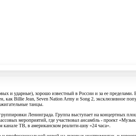
овых и ударные), хорошо известный в России и за ее пределами. 
, как Billie Jean, Seven Nation Army и Song 2, эксклюзивное поп
ажигательные танцы.
 группировки Ленинграда. Группа выступает на концертных площа
ассовых мероприятий, где участвовал ансамбль - проект «Музыка 
1-м канале ТВ, в американском реалити-шоу «24 часа».
в и профессиональной игрой на духовых инструментах, и хореог