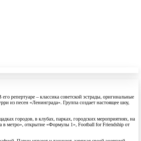
В его репертуаре – классика советской эстрады, оригинальные
урри из песен «Ленинграда». Группа создает настоящее шоу,
дках городов, в клубах, парках, городских мероприятиях, на
в метро», открытие «Формулы 1», Football for Friendship от
рафией. Парни играют и танцуют, заряжая своей энергией