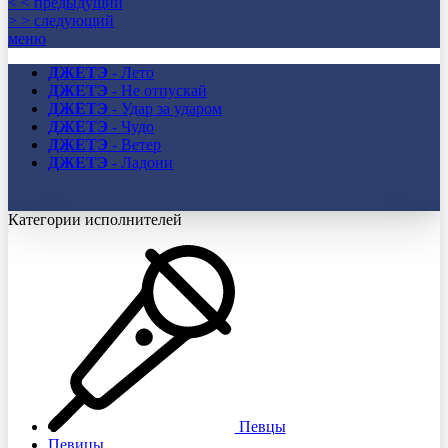
< < предыдущий
> > следующий
меню
ДЖЕТЭ
- Лето
ДЖЕТЭ
- Не отпускай
ДЖЕТЭ
- Удар за ударом
ДЖЕТЭ
- Чудо
ДЖЕТЭ
- Ветер
ДЖЕТЭ
- Ладони
Категории исполнителей
Певцы
Певицы