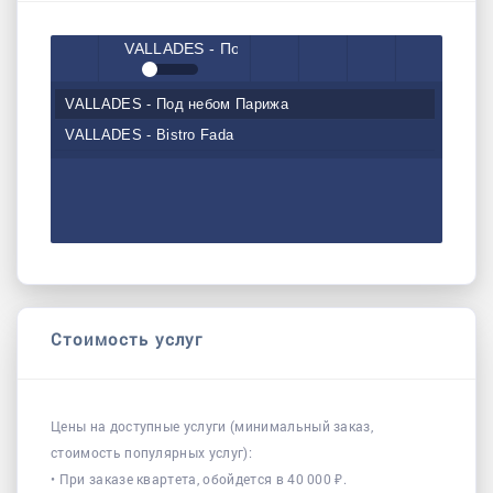
VALLADES
- Под небом Парижа
VALLADES
- Под небом Парижа
Старт
Громкость
< <
> >
меню
VALLADES
- Bistro Fada
/
предыдущий
следующий
Стоимость услуг
Цены на доступные услуги (минимальный заказ,
пауза
стоимость популярных услуг):
• При заказе квартета, обойдется в 40 000 ₽.