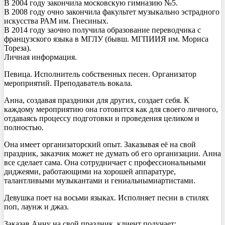
В 2004 году закончила московскую гимназию №5.
В 2008 году очно закончила факультет музыкально эстрадного
искусства РАМ им. Гнесиных.
В 2014 году заочно получила образование переводчика с
французского языка в МГЛУ (бывш. МГПИИЯ им. Мориса
Тореза).
Личная информация.
Певица. Исполнитель собственных песен. Организатор
мероприятий. Преподаватель вокала.
Анна, создавая праздники для других, создает себя. К
каждому мероприятию она готовится как для своего личного,
отдаваясь процессу подготовки и проведения целиком и
полностью.
Она имеет организаторский опыт. Заказывая её на свой
праздник, заказчик может не думать об его организации. Анна
все сделает сама. Она сотрудничает с профессиональными
диджеями, работающими на хорошей аппаратуре,
талантливыми музыкантами и гениальнымиартистами.
Девушка поет на восьми языках. Исполняет песни в стилях
поп, лаунж и джаз.
Заказав Анну на свой праздник, клиент получает: