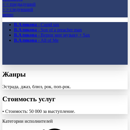
< < предыдущий
> > следующий
меню
В.Аликова
- Cupid sax
В.Аликова
- Son of a preacher man
В.Аликова
- Верни мне музыку + Sax
В.Аликова
- All of Me
Жанры
Эстрада, джаз, блюз, рок, поп-рок.
Стоимость услуг
• Стоимость: 50 000 за выступление.
Категории исполнителей