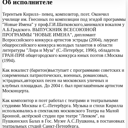
Об исполнителе
Терентьев Кирилл– певец, композитор, поэт. Окончил
училище им. Гнесиных по композиции под эгидой программы
"Новые Имена" у проф.Г.И.Шатковского,занимался вокалом у
А.Б.Градского. ВЫПУСКНИК ВСЕСОЮЗНОЙ
ПРОГРАММЫ "НОВЫЕ ИМЕНА", дипломант
Всероссийского конкурса артистов эстрады (2004), лауреат
общероссийского конкурса молодых талантов в области
литературы "Лира и Муза" (С.-Петербург, 1996), обладатель
ГРАН-ПРИ общегородского конкурса юных поэтов г.Москвы
(1994).
Как вокалист (баритон)выступает с программами советских и
современных патриотических, военных, романсовых,
эстрадных,авторских песен на московских уличных и
клубных площадках. До 2004 г. был приглашённым артистом
Москонцерта.
Как композитор и поэт работал с театрами и театральными
студиями Москвы и С.-Петербурга. Музыка и стихи Кирилла
использовались в спектаклях московского Театра на Малой
Бронной, актёрской студии при театре "Ленком", на
Пушкинских Балах в Гос. Музее А.С.Пушкина, в постановках
театральных студий Санкт-Петербурга.