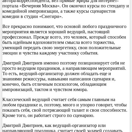
автора-корреспондента, вел прямые эфиры для интернет-
портала «Вечерняя Москва». Он окончил курсы по стендапу и
комедийной импровизации, а также курсы сценаристов
комедии в студии «Снегири».
Все прекрасно понимают, что основой любого праздничного
мероприятия является хороший ведущий, настоящий
профессионал. Прежде всего, это человек, который способен
быть идейным вдохновителем смысла всего торжества,
умеющий передать свою энергетику, свои положительные
эмоции и чувства каждому участнику события.
Дмитрий Дмитриев именно поэтому позиционирует себя не
просто ведущим праздников, а направляющим мероприятий.
То есть, ведущий-организатор должен обладать еще и
знаниями режиссуры, навыками написания сценария и,
конечно, быть отличным психологом, обладающим
импровизаций, тактом и чувством юмора.
Классический ведущий считает себя самым главным на
любом празднике и, поэтому, много и упорно говорит, чтобы
показать себя, свой потрясающий талант и свои способности.
Кроме того, он работает строго по сценарию.
Дмитрий Дмитриев, как ведущий-организатор или
направляющий праздника, считает своей задачей создавать