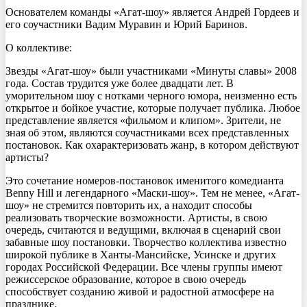
Основателем команды «Агат-шоу» является Андрей Гордеев и
его соучастники Вадим Муравин и Юрий Баринов.
О коллективе:
Звезды «Агат-шоу» были участниками «Минуты славы» 2008
года. Состав трудится уже более двадцати лет. В
уморительном шоу с нотками черного юмора, неизменно есть
открытое и бойкое участие, которые получает публика. Любое
представление является «фильмом и клипом». Зрители, не
зная об этом, являются соучастниками всех представленных
постановок. Как охарактеризовать жанр, в котором действуют
артисты?
Это сочетание номеров-постановок именитого комедианта
Benny Hill и легендарного «Маски-шоу». Тем не менее, «Агат-
шоу» не стремится повторить их, а находит способы
реализовать творческие возможности. Артисты, в свою
очередь, считаются и ведущими, включая в сценарий свои
забавные шоу постановки. Творчество коллектива известно
широкой публике в Ханты-Мансийске, Усинске и других
городах Российской Федерации. Все члены группы имеют
режиссерское образование, которое в свою очередь
способствует созданию живой и радостной атмосфере на
празднике.